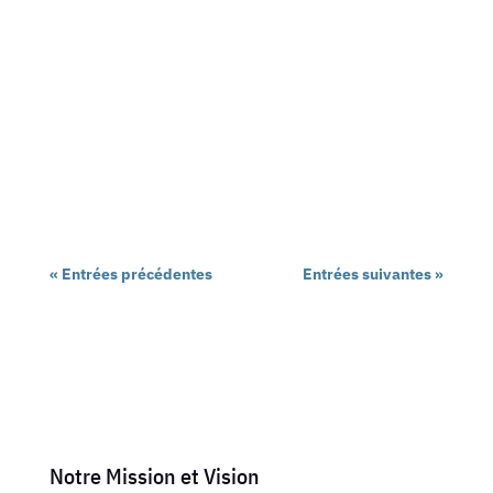
Ce matin a été faite une distribution de tracts
chez FRIGO TRANSPORT 84 concernant la réalité
de la politique du GROUPE dans le cadre des
NAO, à quoi servent les NAO de branche si seule
la...
« Entrées précédentes
Entrées suivantes »
Notre Mission et Vision