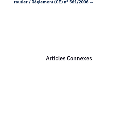
routier / Règlement (CE) n° 561/2006
→
Articles Connexes
JUILLET -AOUT alors que les salaires devraient