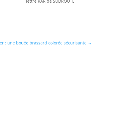
lettre RAR de SUDROUTE
r : une bouée brassard colorée sécurisante
→