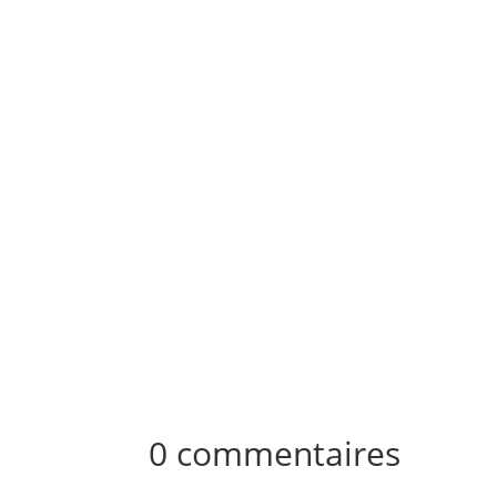
Le chauffeur poids lourd a été condamné à 
devront être versées aux proches de la victim
0 commentaires