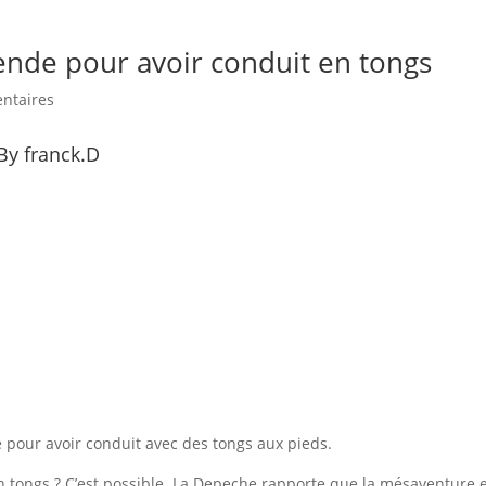
ende pour avoir conduit en tongs
ntaires
By franck.D
pour avoir conduit avec des tongs aux pieds.
 tongs ? C’est possible. La Depeche rapporte que la mésaventure 