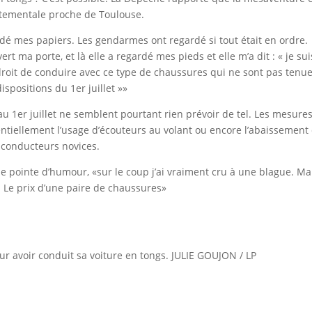
rtementale proche de Toulouse.
é mes papiers. Les gendarmes ont regardé si tout était en ordre.
rt ma porte, et là elle a regardé mes pieds et elle m’a dit : « je sui
 droit de conduire avec ce type de chaussures qui ne sont pas tenu
ispositions du 1er juillet »»
au 1er juillet ne semblent pourtant rien prévoir de tel. Les mesure
entiellement l’usage d’écouteurs au volant ou encore l’abaissement
s conducteurs novices.
 pointe d’humour, «sur le coup j’ai vraiment cru à une blague. Ma
. Le prix d’une paire de chaussures»
 avoir conduit sa voiture en tongs. JULIE GOUJON / LP