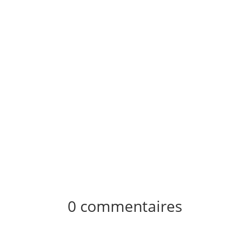
Le chauffeur poids lourd a été condamné à 
devront être versées aux proches de la victim
0 commentaires