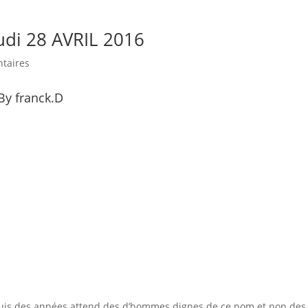
udi 28 AVRIL 2016
taires
By franck.D
epuis des années attend des d’hommes dignes de ce nom et non des