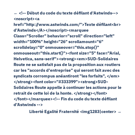
←
<!-- Début du code du texte défilant d'Astwinds-->
<noscript><a
href="http://www.astwinds.com/">Texte défilant<br>
d'Astwinds</A></noscript><marquee
Class="Scroller" behavior="scroll" direction="left"
width="100%" height="26" scrollamount="6"
scrolldelay="0" onmouseover="this.stop()"
onmouseout="this.start()"><font size="5" face="Arial,
Helvetica, sans-serif"><strong><em>SUD-Solidaires
Route ne se satisfait pas de la proposition aux routiers
car les "accords d'entreprise" qui seront fait avec des
syndicats corrompus anéantiront "les forfaits", </em>
</strong><font color="#333399"><strong>SUD-
Solidaires Route appelle à continuer les actions pour le
retrait de cette loi de la honte. </strong></font>
</font></marquee><!-- Fin du code du texte défilant
d'Astwinds -->
Liberté Egalité Fraternité <img1283|center>
→