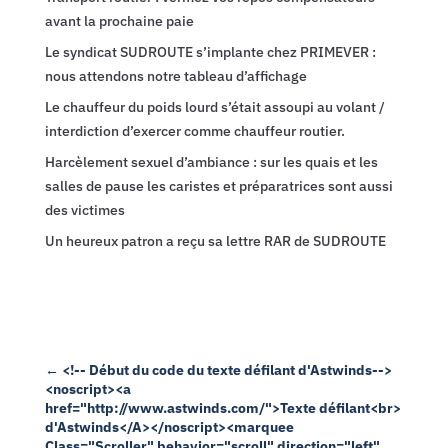
avant la prochaine paie
Le syndicat SUDROUTE s’implante chez PRIMEVER :
nous attendons notre tableau d’affichage
Le chauffeur du poids lourd s’était assoupi au volant /
interdiction d’exercer comme chauffeur routier.
Harcèlement sexuel d’ambiance : sur les quais et les
salles de pause les caristes et préparatrices sont aussi
des victimes
Un heureux patron a reçu sa lettre RAR de SUDROUTE
←
<!-- Début du code du texte défilant d'Astwinds-->
<noscript><a
href="http://www.astwinds.com/">Texte défilant<br>
d'Astwinds</A></noscript><marquee
Class="Scroller" behavior="scroll" direction="left"