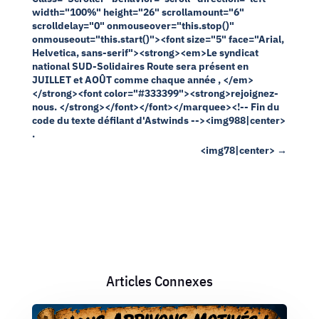
width="100%" height="26" scrollamount="6"
scrolldelay="0" onmouseover="this.stop()"
onmouseout="this.start()"><font size="5" face="Arial,
Helvetica, sans-serif"><strong><em>Le syndicat
national SUD-Solidaires Route sera présent en
JUILLET et AOÛT comme chaque année , </em>
</strong><font color="#333399"><strong>rejoignez-
nous. </strong></font></font></marquee><!-- Fin du
code du texte défilant d'Astwinds --><img988|center>
.
<img78|center>
→
Articles Connexes