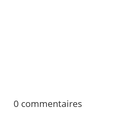
10 000 à 50 000 euros devront être versées aux
proches de la victime Ce lundi 6 juillet, le
tribunal de Bergerac a confirmé la
responsabilité du...
0 commentaires