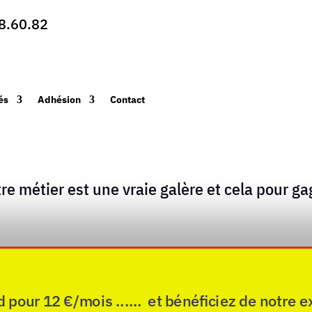
8.60.82
és
Adhésion
Contact
re métier est une vraie galère et cela pour 
ur 12 €/mois ...... et bénéficiez de notre e