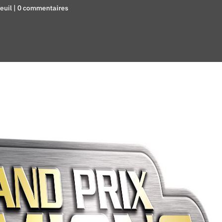
euil
|
0 commentaires