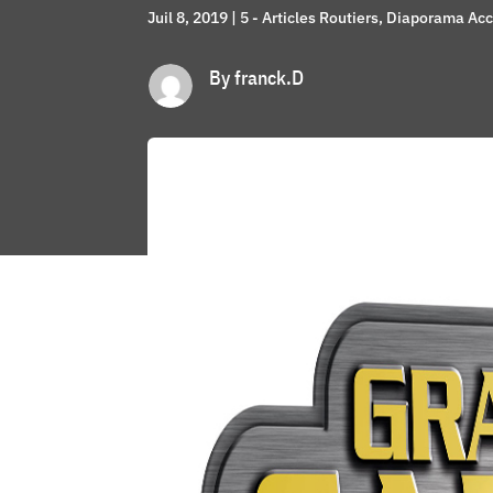
Juil 8, 2019
|
5 - Articles Routiers
,
Diaporama Acc
By franck.D