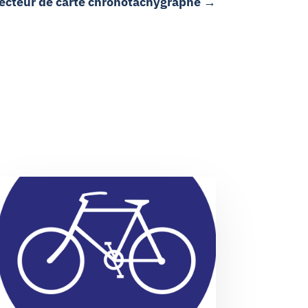
lecteur de carte chronotachygraphe
→