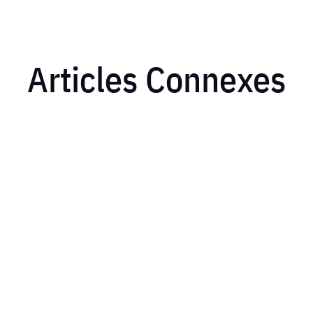
Articles Connexes
ers perdent de l’argent sans le savoir. Une mauvaise lecture des feuill
parfois des centaines d’euros qui disparaissent. Grâce à...