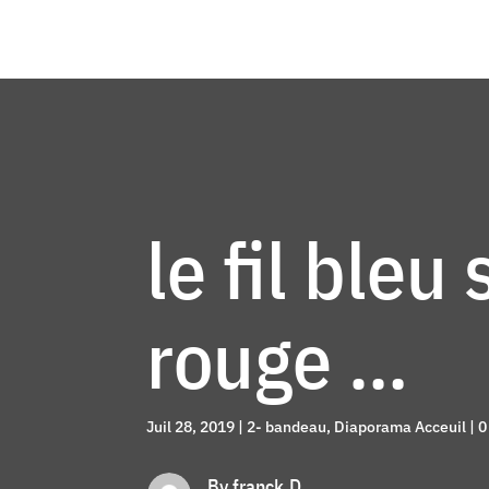
le fil bleu 
rouge …
Juil 28, 2019
|
2- bandeau
,
Diaporama Acceuil
|
0
By franck.D