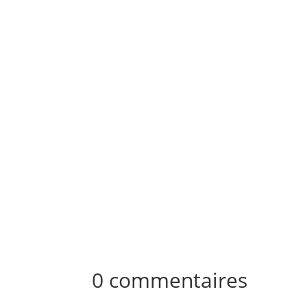
Le chauffeur poids lourd a été condamné à 
devront être versées aux proches de la victim
0 commentaires