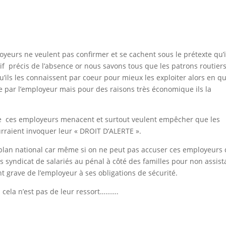
yeurs ne veulent pas confirmer et se cachent sous le prétexte qu’i
if précis de l’absence or nous savons tous que les patrons routier
u’ils les connaissent par coeur pour mieux les exploiter alors en q
ue par l’employeur mais pour des raisons très économique ils la
ue ces employeurs menacent et surtout veulent empêcher que les
urraient invoquer leur « DROIT D’ALERTE ».
plan national car même si on ne peut pas accuser ces employeurs
us syndicat de salariés au pénal à côté des familles pour non assis
grave de l’employeur à ses obligations de sécurité.
s cela n’est pas de leur ressort……….