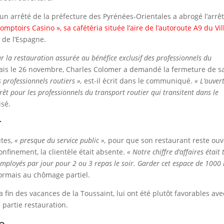
n arrêté de la préfecture des Pyrénées-Orientales a abrogé l’arrê
omptoirs Casino », sa cafétéria située l’aire de l’autoroute A9 du Vi
 de l’Espagne.
r la restauration assurée au bénéfice exclusif des professionnels du
 Mais le 26 novembre, Charles Colomer a demandé la fermeture de s
professionnels routiers »,
est-il écrit dans le communiqué.
« L’ouver
rêt pour les professionnels du transport routier qui transitent dans le
isé.
r
utes,
« presque du service public »,
pour que son restaurant reste ouv
finement, la clientèle était absente.
« Notre chiffre d’affaires était 
employés par jour pour 2 ou 3 repas le soir. Garder cet espace de 1000
ormais au chômage partiel.
a fin des vacances de la Toussaint, lui ont été plutôt favorables ave
 partie restauration.