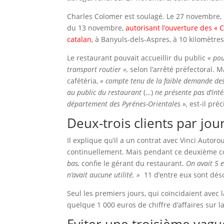
Charles Colomer est soulagé. Le 27 novembre, u
du 13 novembre,
autorisant l’ouverture des « C
catalan,
à Banyuls-dels-Aspres, à 10 kilomètres
Le restaurant pouvait accueillir du public
« pou
transport routier »,
selon l’arrêté préfectoral.
cafétéria,
« compte tenu de la faible demande des 
au public du restaurant
(…)
ne présente pas d’inté
département des Pyrénes-Orientales »,
est-il préc
Deux-trois clients par jou
Il explique qu’il a un contrat avec Vinci Autoro
continuellement. Mais pendant ce deuxième con
bas,
confie le gérant du restaurant.
On avait 5 
n’avait aucune utilité. »
11 d’entre eux sont dés
Seul les premiers jours, qui coïncidaient avec l
quelque 1 000 euros de chiffre d’affaires sur la