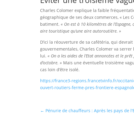
Eviter une troisième vagu
Charles Colomer explique la faible fréquentati
géographique de ses deux commerces, « Les Co
batiment.
« On est à 10 kilomètres de l’Espagne, 
aire touristique qu’une aire autoroutière. »
D’ici la réouverture de sa cafétéria, qui devrai
gouvernementales, Charles Colomer va serrer l
lui.
« On a les aides de l’Etat annoncées et le prêt
d’octobre. »
Mais une éventuelle troisième vag
cas loin d’être isolé.
https://france3-regions.francetvinfo.fr/occita
ouvert-routiers-ferme-pres-frontiere-espagno
←
Pénurie de chauffeurs : Après les pays de l'