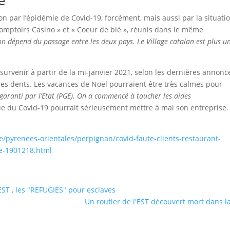
e
on par l’épidémie de Covid-19, forcément, mais aussi par la situati
mptoirs Casino » et « Coeur de blé », réunis dans le même
on dépend du passage entre les deux pays. Le Village catalan est plus u
t survenir à partir de la mi-janvier 2021, selon les dernières annonc
es dents. Les vacances de Noël pourraient être très calmes pour
 garanti par l’Etat (PGE). On a commencé à toucher les aides
ue du Covid-19 pourrait sérieusement mettre à mal son entreprise.
nie/pyrenees-orientales/perpignan/covid-faute-clients-restaurant-
le-1901218.html
EST , les "REFUGIES" pour esclaves
Un routier de l'EST découvert mort dans l