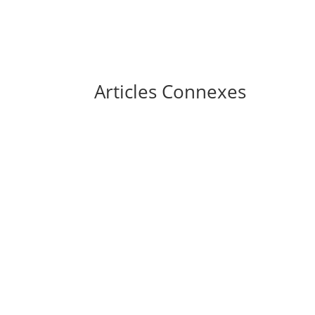
Articles Connexes
Chaque mois, des milliers de conducteurs ro
calcul des repos compensateurs, et ce sont d