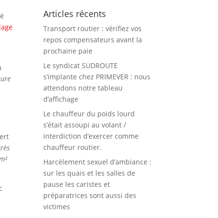
Articles récents
té
llage
Transport routier : vérifiez vos
repos compensateurs avant la
prochaine paie
Le syndicat SUDROUTE
a
s’implante chez PRIMEVER : nous
ture
attendons notre tableau
d’affichage
Le chauffeur du poids lourd
s’était assoupi au volant /
interdiction d’exercer comme
ert
chauffeur routier.
très
 m²
Harcèlement sexuel d’ambiance :
sur les quais et les salles de
pause les caristes et
c
préparatrices sont aussi des
victimes