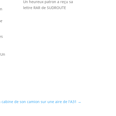
Un heureux patron a reçu sa
lettre RAR de SUDROUTE
on
ne
es
 Un
a cabine de son camion sur une aire de l'A31
→