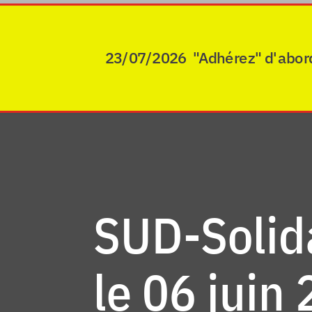
23/07/2026 "Adhérez" d'abord po
SUD-Solida
le 06 juin