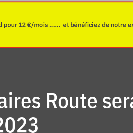
ur 12 €/mois ...... et bénéficiez de notre e
ires Route ser
 2023