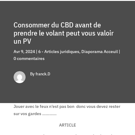
Consommer du CBD avant de
prendre le volant peut vous valoir
un PV
Avr 9, 2024
|
6 - Articles juridiques
,
Diaporama Acceuil
|
0 commentaires
By franck.D
Jouer avec le feux n’est pas bon donc vous devez rester
sur vos gardes …………
ARTICLE