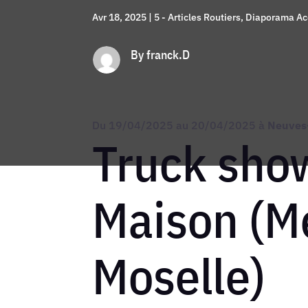
Avr 18, 2025
|
5 - Articles Routiers
,
Diaporama Ac
By franck.D
Du 19/04/2025 au 20/04/2025 à
Neuves
Truck sho
Maison (M
Moselle)