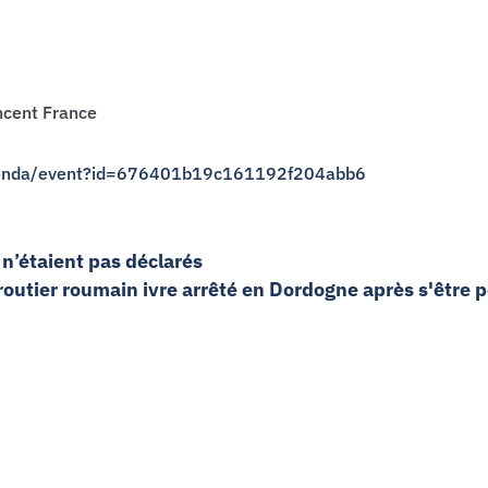
ncent France
agenda/event?id=676401b19c161192f204abb6
n’étaient pas déclarés
routier roumain ivre arrêté en Dordogne après s'être