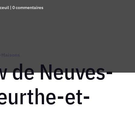
ceuil
|
0 commentaires
-Maisons
w de Neuves-
eurthe-et-