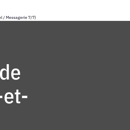
el / Messagerie 7/7)
 de
et-