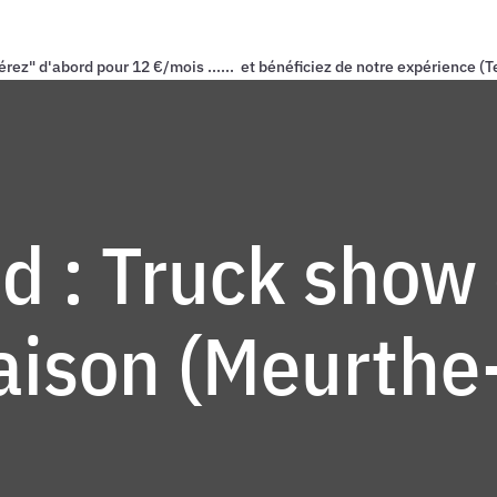
" d'abord pour 12 €/mois ...... et bénéficiez de notre expérience (T
d : Truck show
ison (Meurthe-