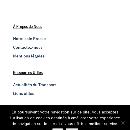
À Propos de Nous
Notre coin Presse
Contactez-nous
Mentions légales
Ressources Utiles
Actualités du Transport
Liens utiles
Engagez-vous
En poursuivant votre navigation sur ce site, vous acceptez
l'utilisation de cookies destinés à améliorer votre expérience
Adhésion chauffeur routier
de navigation sur le site et à vous offrir le meilleur service.