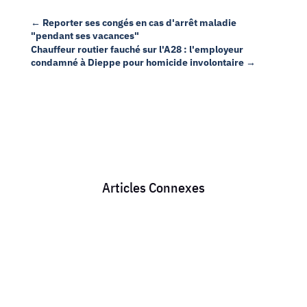
←
Reporter ses congés en cas d'arrêt maladie
"pendant ses vacances"
Chauffeur routier fauché sur l'A28 : l'employeur
condamné à Dieppe pour homicide involontaire
→
Articles Connexes
Chaque mois, des milliers de conducteurs routiers