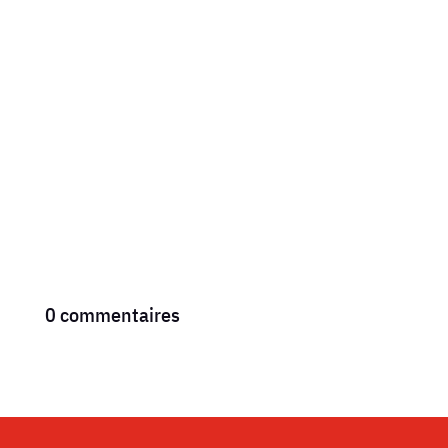
lundi 6 juillet, le tribunal de Bergerac a confirmé la
responsabilité du...
0 commentaires