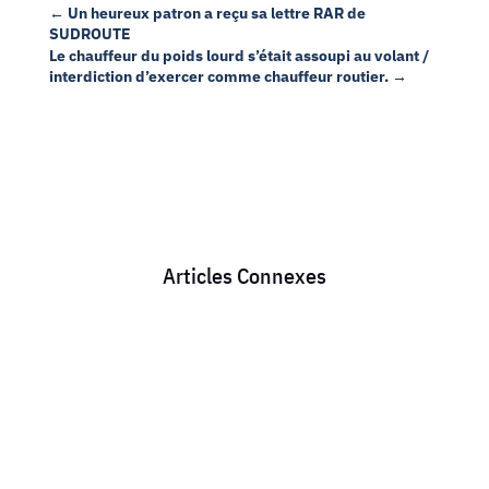
←
Un heureux patron a reçu sa lettre RAR de
SUDROUTE
Le chauffeur du poids lourd s’était assoupi au volant /
interdiction d’exercer comme chauffeur routier.
→
Articles Connexes
Chaque mois, des milliers de conducteurs routiers
perdent de l’argent sans le savoir. Une mauvaise