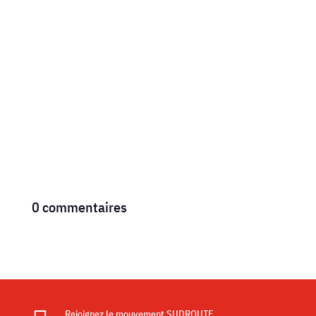
lundi 6 juillet, le tribunal de Bergerac a confirmé la
responsabilité du...
0 commentaires
Rejoignez le mouvement SUDROUTE