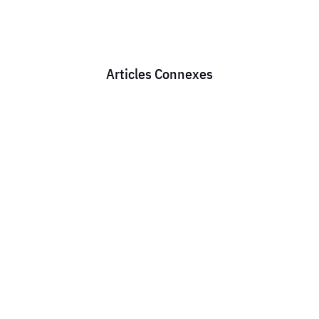
Articles Connexes
JUILLET -AOUT alors que les salaires devraient
augmenter , que les syndicats nationaux
devraient négocier nos retraites , nos conditions
de travail, préparer des grèves , ils vont se là