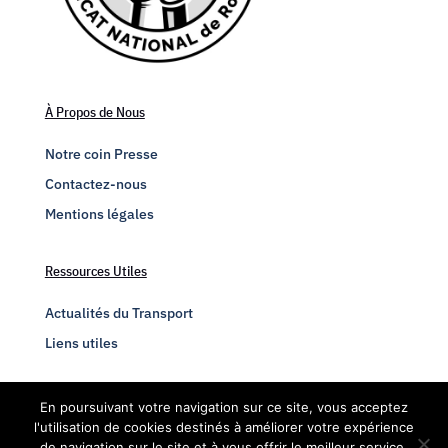
À Propos de Nous
Notre coin Presse
Contactez-nous
Mentions légales
Ressources Utiles
Actualités du Transport
Liens utiles
Engagez-vous
En poursuivant votre navigation sur ce site, vous acceptez
l'utilisation de cookies destinés à améliorer votre expérience
Adhésion chauffeur routier
de navigation sur le site et à vous offrir le meilleur service.