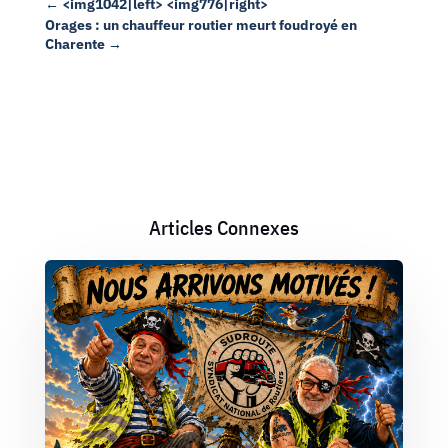
←
<img1042|left> <img776|right>
Orages : un chauffeur routier meurt foudroyé en
Charente
→
Articles Connexes