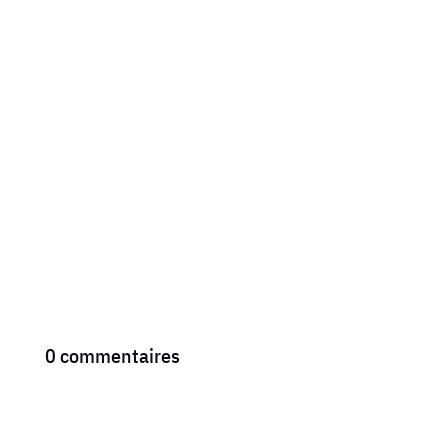
on vous cherchera des pouls..... appliquez la RSE
et le Code de la route avec vigueur. ---------------
---------------------------------------------------
ARTICLE...
0 commentaires