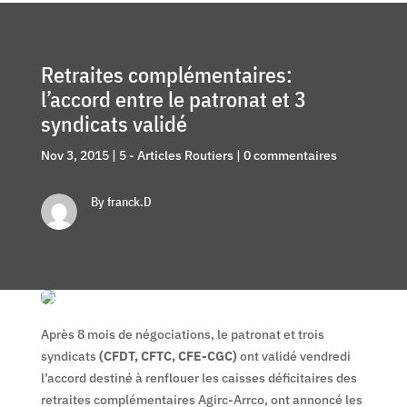
Retraites complémentaires:
l’accord entre le patronat et 3
syndicats validé
Nov 3, 2015
|
5 - Articles Routiers
|
0 commentaires
By franck.D
Après 8 mois de négociations, le patronat et trois
syndicats
(CFDT, CFTC, CFE-CGC)
ont validé vendredi
l’accord destiné à renflouer les caisses déficitaires des
retraites complémentaires Agirc-Arrco, ont annoncé les