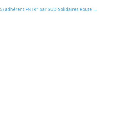
5) adhérent FNTR" par SUD-Solidaires Route
→
s feuilles d’heures ou un oubli dans le
 à...