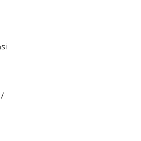
a
si
 /