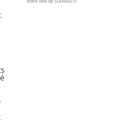
lettre RAR de SUDROUTE
t
s
ts
té
e
t