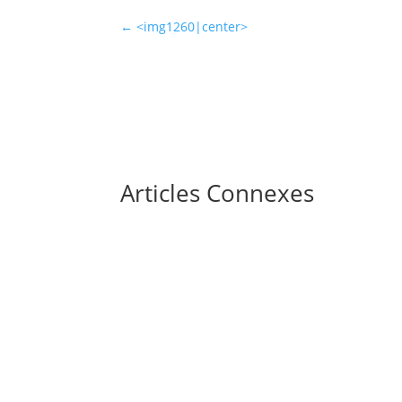
←
<img1260|center>
Articles Connexes
Chaque mois, des milliers de conducteurs ro
calcul des repos compensateurs, et ce sont d