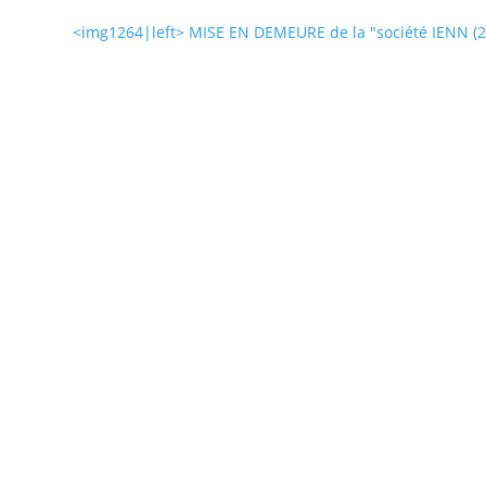
<img1264|left> MISE EN DEMEURE de la "société IENN (2
utiers perdent de l’argent sans le savoir. Une mauvaise lecture de
es dizaines, parfois des centaines d’euros qui disparaissent. Grâce