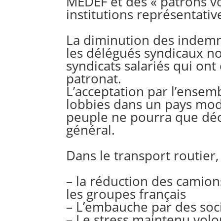
MEDEF et des « patrons voy
institutions représentati
La diminution des indemni
les délégués syndicaux no
syndicats salariés qui ont 
patronat.
L’acceptation par l’ensem
lobbies dans un pays mod
peuple ne pourra que dé
général.
Dans le transport routier
– la réduction des camions
les groupes français
– L’embauche par des soci
– Le stress maintenu volo