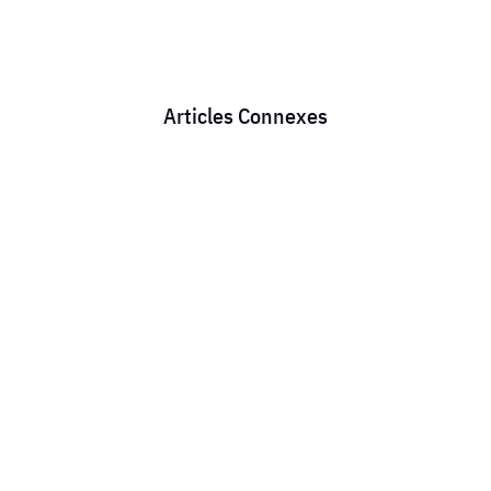
Articles Connexes
JUILLET -AOUT alors que les salaires devraient
augmenter , que les syndicats nationaux
devraient négocier nos retraites , nos conditions
de travail, préparer des grèves , ils vont se là