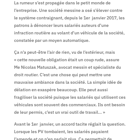
La rumeur s’est propagée dans le petit monde de
l’entreprise. Une société messine a osé s’élever contre
le système contraignant, depuis le 1
er
janvier 2017, les
patrons à dénoncer leurs salariés auteurs d’une
infraction routière au volant d’un véhicule de la société,
constatée par un moyen automatique.
Ça n’a peut-être l’air de rien, vu de l’extérieur, mais
« cette nouvelle obligation était un coup rude, assure
M
e
Nicolas Matuszak, avocat messin et spécialiste du
droit routier. C’est une chose qui peut mettre une
mauvaise ambiance dans la société. La simple idée de
délation en exaspère beaucoup. Elle peut aussi
fragiliser la société puisque les salariés qui utilisent ces
véhicules sont souvent des commerciaux. Ils ont besoin
de leur permis, c’est un vrai outil de travail… »
Avant le 1
er
janvier, un accord tacite réglait la question.
Lorsque les PV tombaient, les salariés payaient
l’amende et on n’en parlait plus. Ça permettait de