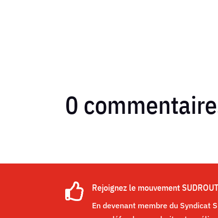
0 commentaire

Rejoignez le mouvement SUDROU
En devenant membre du Syndicat SU