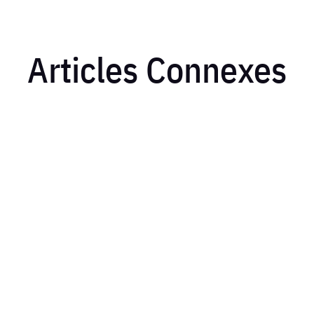
Articles Connexes
ers perdent de l’argent sans le savoir. Une mauvaise lecture des feuill
parfois des centaines d’euros qui disparaissent. Grâce à...