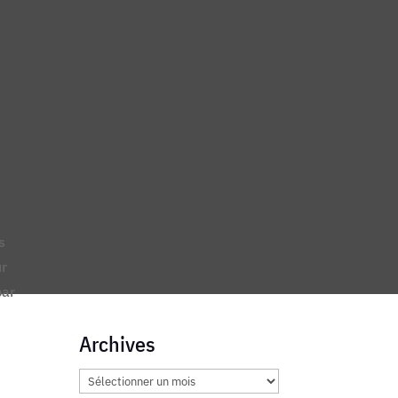
s
ur
par
Archives
Archives