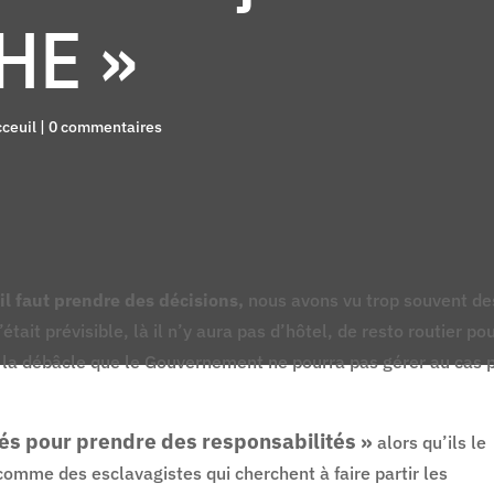
HE »
ceuil
|
0 commentaires
l faut prendre des décisions,
nous avons vu trop souvent de
tait prévisible, là il n’y aura pas d’hôtel, de resto routier po
 la débâcle que le Gouvernement ne pourra pas gérer au cas 
és pour prendre des responsabilités »
alors qu’ils le
comme des esclavagistes qui cherchent à faire partir les