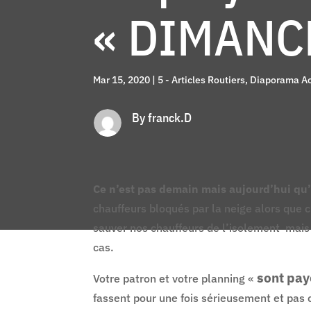
« DIMANC
Mar 15, 2020
|
5 - Articles Routiers
,
Diaporama Ac
By franck.D
Ce n’est pas demain mais aujourd’hui qu’i
chauffeurs bloqués par la neige alors que c’é
sauver nos chauffeurs de l’isolement mais
cas.
sont pay
Votre patron et votre planning «
fassent pour une fois sérieusement et pas 