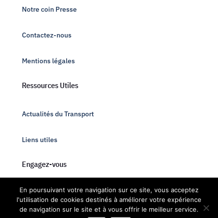
Notre coin Presse
Contactez-nous
Mentions légales
Ressources Utiles
Actualités du Transport
Liens utiles
Engagez-vous
En poursuivant votre navigation sur ce site, vous acceptez
Adhésion chauffeur routier
l'utilisation de cookies destinés à améliorer votre expérience
de navigation sur le site et à vous offrir le meilleur service.