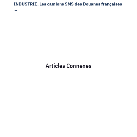
INDUSTRIE. Les camions SMS des Douanes françaises
→
Articles Connexes
Chaque mois, des milliers de conducteurs routiers
perdent de l’argent sans le savoir. Une mauvaise
lecture des feuilles d’heures ou un oubli dans le
calcul des repos compensateurs, et ce sont des