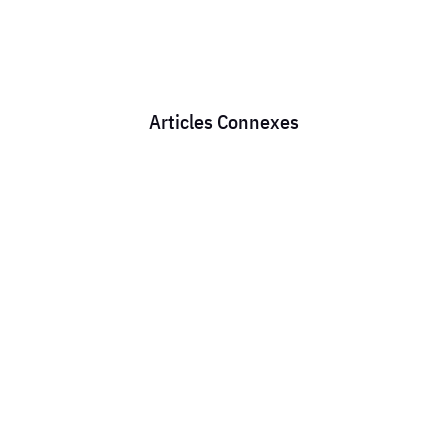
Articles Connexes
JUILLET -AOUT alors que les salaires devraient
augmenter , que les syndicats nationaux
devraient négocier nos retraites , nos conditions