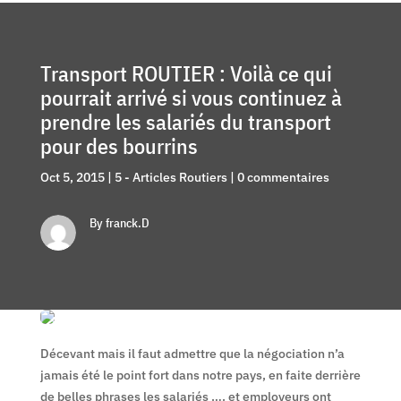
Transport ROUTIER : Voilà ce qui
pourrait arrivé si vous continuez à
prendre les salariés du transport
pour des bourrins
Oct 5, 2015
|
5 - Articles Routiers
|
0 commentaires
By franck.D
Décevant mais il faut admettre que la négociation n’a
jamais été le point fort dans notre pays, en faite derrière
de belles phrases les salariés …. et employeurs ont