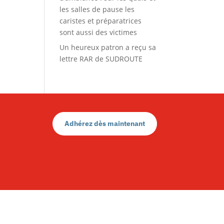
les salles de pause les
caristes et préparatrices
sont aussi des victimes
Un heureux patron a reçu sa
lettre RAR de SUDROUTE
Adhérez dès maintenant